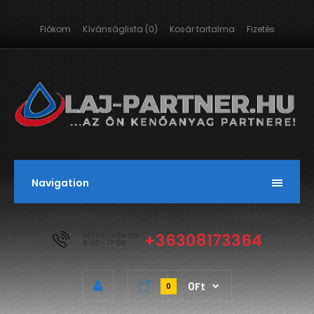
Fiókom
Kívánságlista (0)
Kosár tartalma
Fizetés
Navigation
+36308173364
HÉTFŐ - PÉNTEK
8:00 - 17:00
0Ft
0