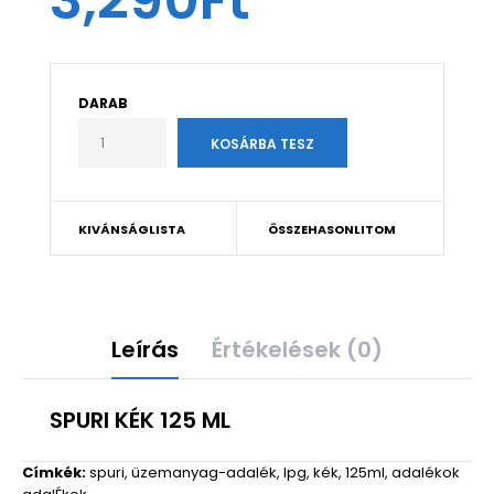
3,290Ft
DARAB
KIVÁNSÁGLISTA
ÖSSZEHASONLITOM
Leírás
Értékelések (0)
SPURI KÉK 125 ML
Címkék:
spuri
,
üzemanyag-adalék
,
lpg
,
kék
,
125ml
,
adalékok