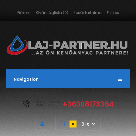
Fiókom
Kívánságlista (0)
Kosár tartalma
Fizetés
Navigation
+36308173364
HÉTFŐ - PÉNTEK
8:00 - 17:00
0Ft
0