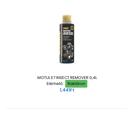
MOTUL E7 INSECT REMOVER 0,4L
Elérhető::
Raktáron
1,441Ft