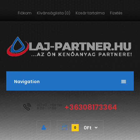
Fiókom
Kívánságlista (0)
Kosár tartalma
Fizetés
Navigation
+36308173364
HÉTFŐ - PÉNTEK
8:00 - 17:00
0Ft
0