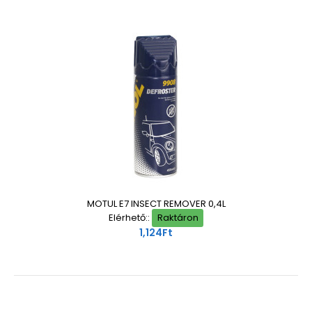
MOTUL E7 INSECT REMOVER 0,4L
Elérhető::
Raktáron
1,124Ft