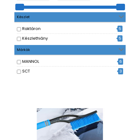
Készlet
Raktáron
5
Készlethiány
5
Márkák
MANNOL
6
SCT
3