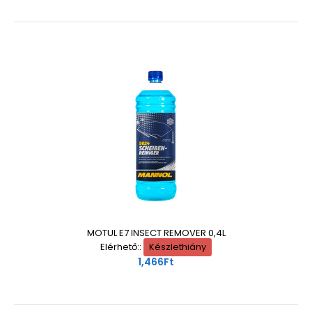
MOTUL E7 INSECT REMOVER 0,4L
Elérhető::
Készlethiány
1,466Ft