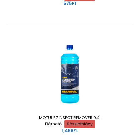
575Ft
MOTUL E7 INSECT REMOVER 0,4L
Elérhető::
Készlethiány
1,466Ft