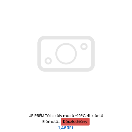
JP PRÉM.Téli szélv.mosó -19°C 4L kiöntő
Elérhető::
Készlethiány
1,463Ft