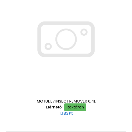
MOTUL E7 INSECT REMOVER 0,4L
Elérhető::
Raktáron
1,183Ft