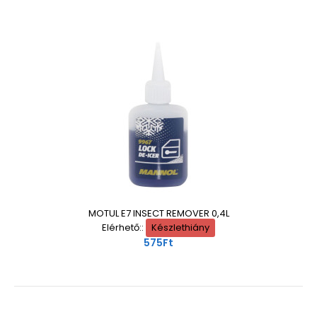
MOTUL E7 INSECT REMOVER 0,4L
Elérhető::
Készlethiány
575Ft