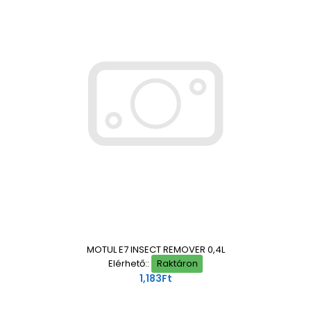
MOTUL E7 INSECT REMOVER 0,4L
Elérhető::
Raktáron
1,183Ft