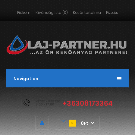
Fiókom
Kívánságlista (0)
Kosár tartalma
Fizetés
Navigation
+36308173364
HÉTFŐ - PÉNTEK
8:00 - 17:00
0Ft
0