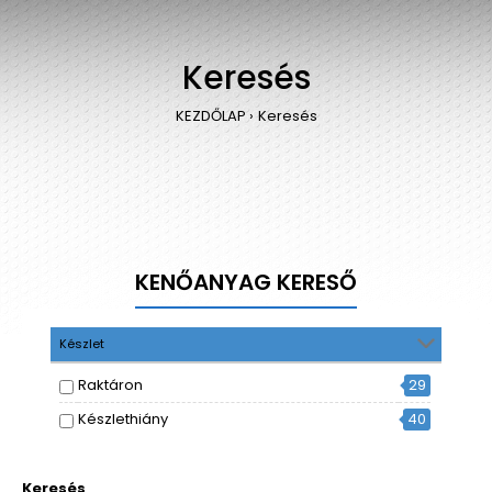
Keresés
KEZDŐLAP
Keresés
KENŐANYAG KERESŐ
Készlet
Raktáron
29
Készlethiány
40
Keresés