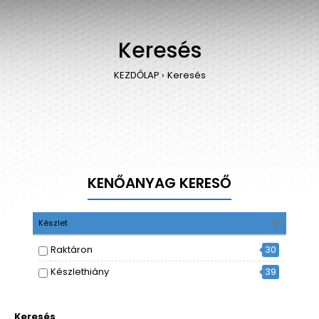
Keresés
KEZDŐLAP
Keresés
KENŐANYAG KERESŐ
Készlet
Raktáron
30
Készlethiány
39
Keresés