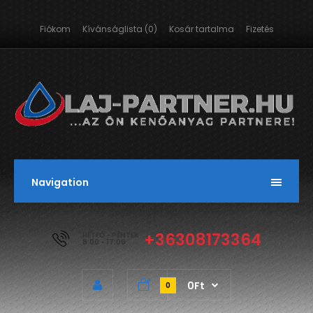
Fiókom
Kívánságlista (0)
Kosár tartalma
Fizetés
Navigation
+36308173364
HÉTFŐ - PÉNTEK
8:00 - 17:00
0Ft
0