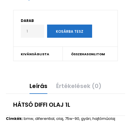
DARAB
KIVÁNSÁGLISTA
ÖSSZEHASONLITOM
Leírás
Értékelések (0)
HÁTSÓ DIFFI OLAJ 1L
Címkék:
bmw
,
diferential
,
olaj
,
75w-90
,
gyári
,
hajtóműolaj