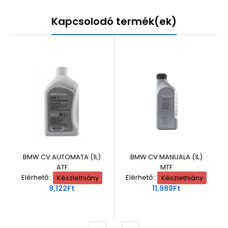
Kapcsolodó termék(ek)
BMW CV AUTOMATA (1L)
BMW CV MANUALA (1L)
ATF
MTF
Elérhető::
Készlethiány
Elérhető::
Készlethiány
9,122Ft
11,989Ft