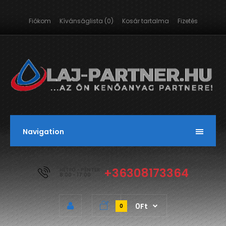
Fiókom
Kívánságlista (0)
Kosár tartalma
Fizetés
Navigation
+36308173364
HÉTFŐ - PÉNTEK
8:00 - 17:00
0Ft
0