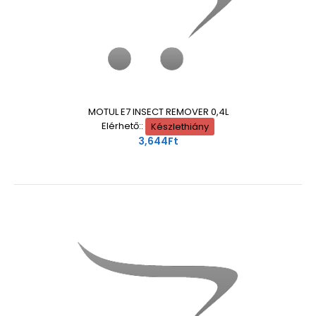
MOTUL E7 INSECT REMOVER 0,4L
Elérhető::
Készlethiány
3,644Ft