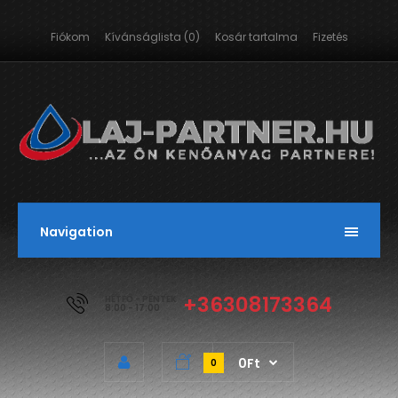
Fiókom
Kívánságlista (0)
Kosár tartalma
Fizetés
Navigation
+36308173364
HÉTFŐ - PÉNTEK
8:00 - 17:00
0Ft
0