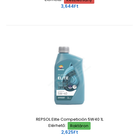
3,644Ft
REPSOL Elite Competición 5W40 1L
Elérhető::
Raktáron
2,625Ft