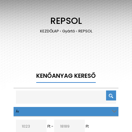
REPSOL
KEZDŐLAP
Gyártó
REPSOL
KENŐANYAG KERESŐ
Ár
Ft -
Ft