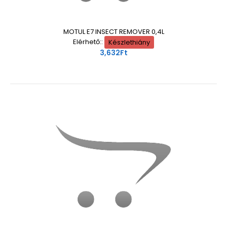
MOTUL E7 INSECT REMOVER 0,4L
Elérhető::
Készlethiány
3,632Ft