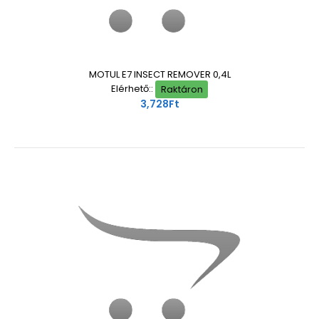
MOTUL E7 INSECT REMOVER 0,4L
Elérhető::
Raktáron
3,728Ft