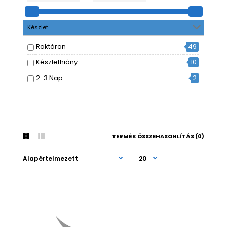
Készlet
Raktáron
49
Készlethiány
10
2-3 Nap
2
TERMÉK ÖSSZEHASONLÍTÁS (0)