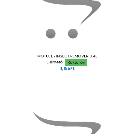
MOTUL E7 INSECT REMOVER 0,4L
Elérhető::
Raktáron
11,185Ft