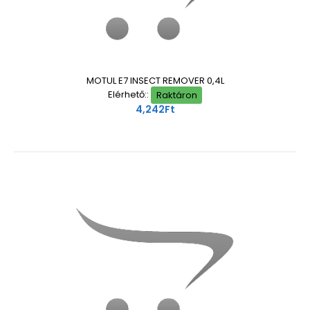
MOTUL E7 INSECT REMOVER 0,4L
Elérhető::
Raktáron
4,242Ft