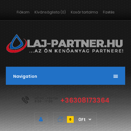
Fiókom
Kívánságlista (0)
Kosár tartalma
Fizetés
Navigation
+36308173364
HÉTFŐ - PÉNTEK
8:00 - 17:00
0Ft
0