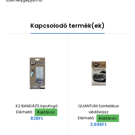
személygépjármű
Kapcsolodó termék(ek)
K2 BANDÁZS kipufogó
QUANTUM Szintetikus
Elérhető::
Raktáron
védőviasz
Elérhető::
Raktáron
838Ft
3,696Ft