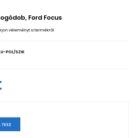
fogódob, Ford Focus
Írjon véleményt a termékről
LU-POL/SZIK
n
t