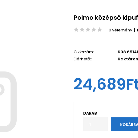
Polmo középső kipu
0 vélemény
|
Cikkszám:
K08.651A
Elérhető::
Raktáro
24,689F
DARAB