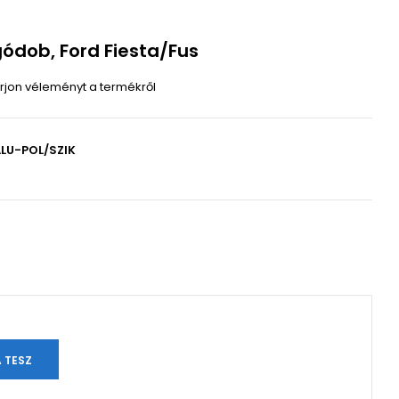
ódob, Ford Fiesta/Fus
Írjon véleményt a termékről
LU-POL/SZIK
n