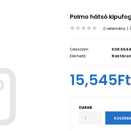
Polmo hátsó kipufog
0 vélemény
|
Cikkszám:
K08.564A
Elérhető::
Raktáro
15,545Ft
DARAB