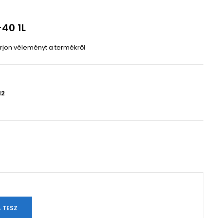
-40 1L
Írjon véleményt a termékről
12
n