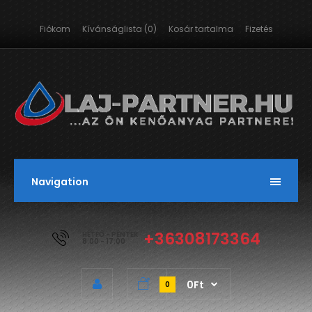
Fiókom
Kívánságlista (0)
Kosár tartalma
Fizetés
Navigation
+36308173364
HÉTFŐ - PÉNTEK
8:00 - 17:00
0Ft
0