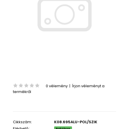
0 vélemény
|
Írjon véleményt a
termékről
Cikkszám:
K08.695ALU-POL/SZIK
Elérhető::
Raktáron