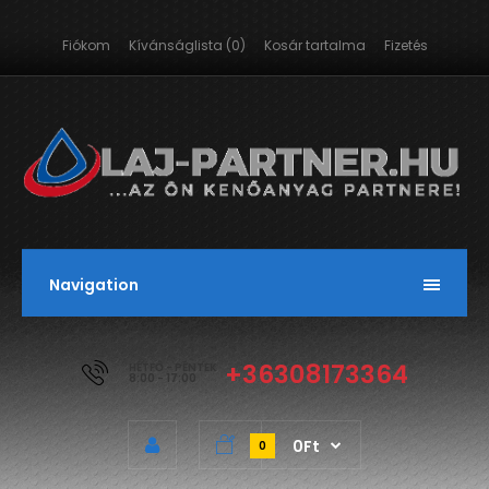
Fiókom
Kívánságlista (0)
Kosár tartalma
Fizetés
Navigation
+36308173364
HÉTFŐ - PÉNTEK
8:00 - 17:00
0Ft
0