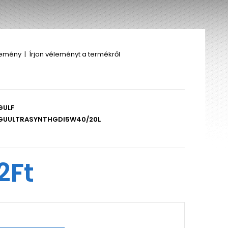
lemény
|
Írjon véleményt a termékről
GULF
GUULTRASYNTHGDI5W40/20L
2Ft