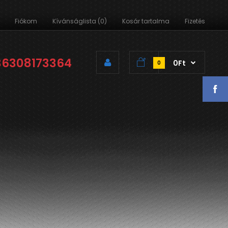
Fiókom
Kívánságlista (0)
Kosár tartalma
Fizetés
36308173364
0Ft
0