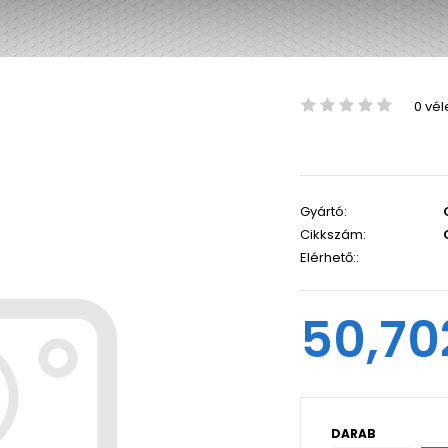
0 vé
Gyártó:
Cikkszám:
Elérhető::
50,70
DARAB