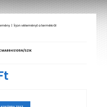
lemény
|
Írjon véleményt a termékről
CMA884S105N/SZIK
Ft