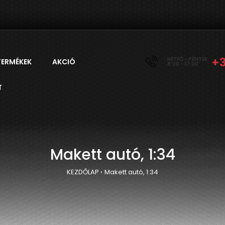
+
HÉTFŐ - PÉNTEK
TERMÉKEK
AKCIÓ
8:00 - 17:00
T
Makett autó, 1:34
KEZDŐLAP
Makett autó, 1:34