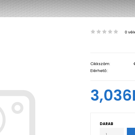
0 vé
Cikkszám:
Elérhető::
3,036
DARAB