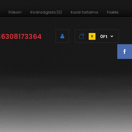
Fiókom
Kívánságlista (0)
Kosár tartalma
Fizetés
36308173364
0Ft
0