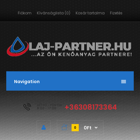
Fiókom
Kívánságlista (0)
Kosár tartalma
Fizetés
Navigation
+36308173364
HÉTFŐ - PÉNTEK
8:00 - 17:00
0Ft
0