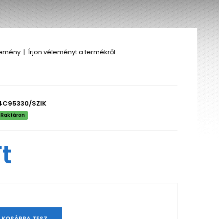
lemény
|
Írjon véleményt a termékről
4C95330/SZIK
Raktáron
Ft