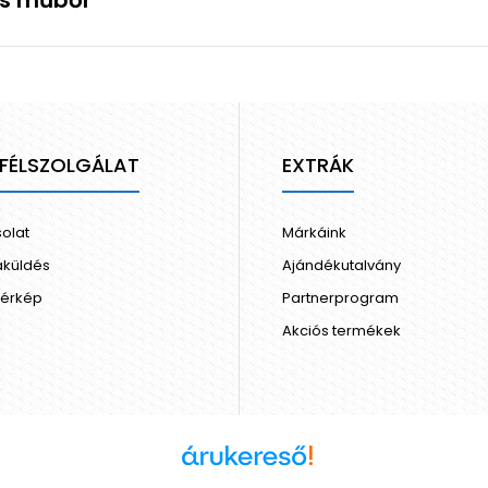
ás műbőr
FÉLSZOLGÁLAT
EXTRÁK
olat
Márkáink
aküldés
Ajándékutalvány
térkép
Partnerprogram
Akciós termékek