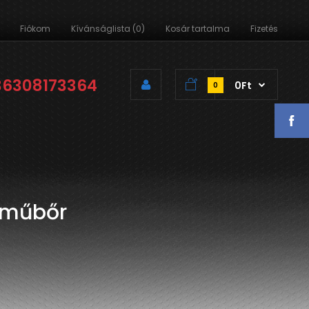
Fiókom
Kívánságlista (0)
Kosár tartalma
Fizetés
36308173364
0Ft
0
 műbőr