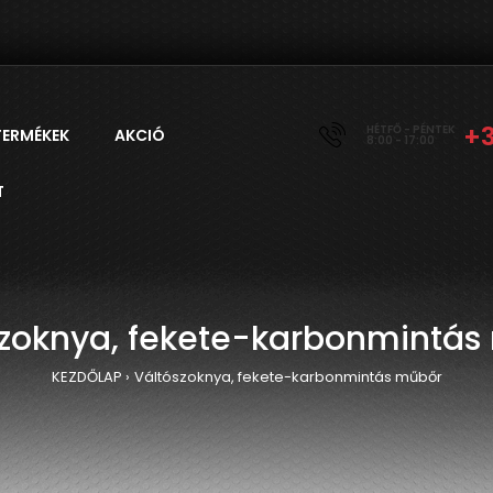
+
HÉTFŐ - PÉNTEK
TERMÉKEK
AKCIÓ
8:00 - 17:00
T
szoknya, fekete-karbonmintás
KEZDŐLAP
Váltószoknya, fekete-karbonmintás műbőr