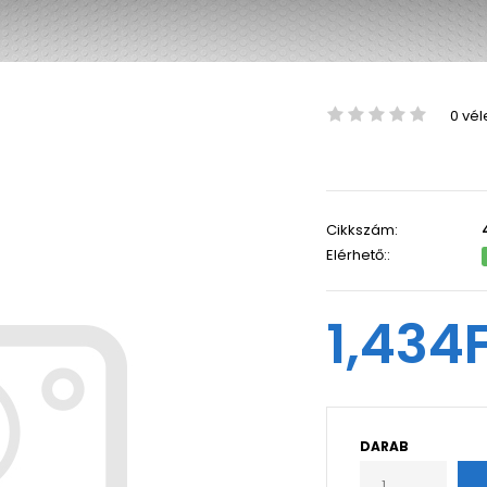
0 vé
Cikkszám:
Elérhető::
1,434
DARAB