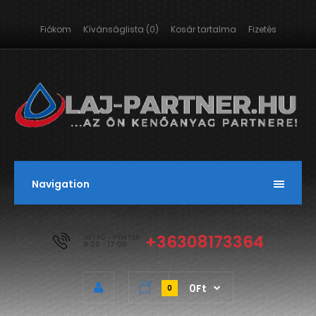
Fiókom
Kívánságlista (0)
Kosár tartalma
Fizetés
Navigation
+36308173364
HÉTFŐ - PÉNTEK
8:00 - 17:00
0Ft
0