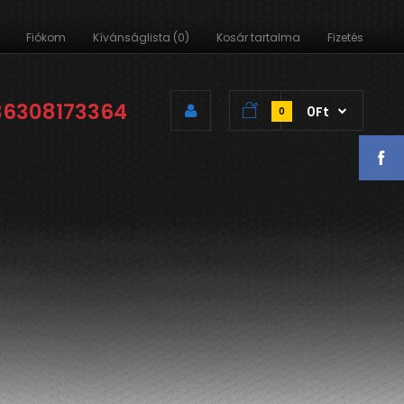
Fiókom
Kívánságlista (0)
Kosár tartalma
Fizetés
36308173364
0Ft
0