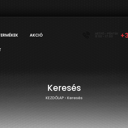
+
HÉTFŐ - PÉNTEK
TERMÉKEK
AKCIÓ
8:00 - 17:00
T
Keresés
KEZDŐLAP
Keresés