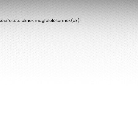
sési feltételeknek megfelelő termék(ek).