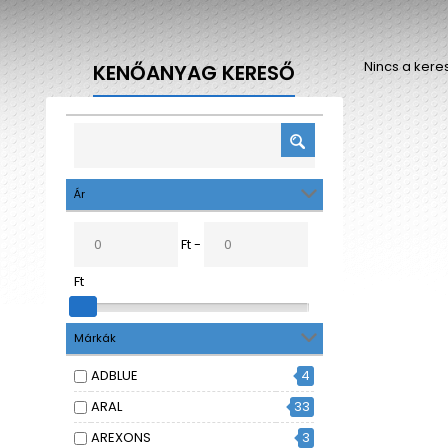
Nincs a kere
KENŐANYAG KERESŐ
Ár
Ft -
Ft
Márkák
ADBLUE
4
ARAL
33
AREXONS
3