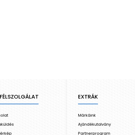
FÉLSZOLGÁLAT
EXTRÁK
olat
Márkáink
aküldés
Ajándékutalvány
térkép
Partnerprogram