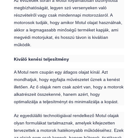
Az évtizedek során a Motul folyamatosan bizonyította
megbízhatóságát, legyen szó versenyeken való
részvételről vagy csak mindennapi motorozásról. A
motorosok tudják, hogy amikor Motul olajat használnak,
akkor a legmagasabb minőségű terméket kapják, ami
megvédi motorjukat, és hosszú távon is kiválóan
működik.
Kiváló kenési teljesítmény
A Motul nem csupán egy átlagos olajat kínál. Azt
mondhatjuk, hogy egyfajta művészetet űznek a kenést
illetően. Az ő olajuk nem csak azért van, hogy a motorok
alkatrészeit összekenné, hanem azért, hogy
optimalizálja a teljesítményt és minimalizálja a kopást.
Az egyedülálló technológiával rendelkező Motul olajak
olyan formulákat tartalmaznak, amelyek kifejezetten
tervezettek a motorok hatékonyabb működéséhez. Ezek
az olajak nem csak kennek, hanem hűtenek, tisztítanak