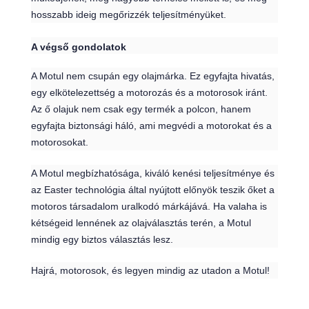
hosszabb ideig megőrizzék teljesítményüket.
A végső gondolatok
A Motul nem csupán egy olajmárka. Ez egyfajta hivatás,
egy elkötelezettség a motorozás és a motorosok iránt.
Az ő olajuk nem csak egy termék a polcon, hanem
egyfajta biztonsági háló, ami megvédi a motorokat és a
motorosokat.
A Motul megbízhatósága, kiváló kenési teljesítménye és
az Easter technológia által nyújtott előnyök teszik őket a
motoros társadalom uralkodó márkájává. Ha valaha is
kétségeid lennének az olajválasztás terén, a Motul
mindig egy biztos választás lesz.
Hajrá, motorosok, és legyen mindig az utadon a Motul!