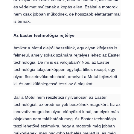
és védelmet nyújtanak a kopás ellen. Ezáltal a motorok
nem csak jobban működnek, de hosszabb élettartammal
is bírnak.
Az Easter technológia rejtélye
Amikor a Motul olajról beszélünk, egy olyan kifejezés is
felmerül, amely sokak számára rejtélyes lehet: az Easter
technológia. De mi is ez valójában? Nos, az Easter
technológia tulajdonképpen egyfajta titkos recept, egy
olyan összetevőkombináció, amelyet a Motul fejlesztett
ki, és ami különlegessé teszi az ő olajukat.
Bár a Motul nem részletezi nyilvánosan az Easter
technológiát, az eredmények beszélnek magukért. Ez az
innovatív megoldás olyan előnyöket kínál, amelyek más
olajokban nem találhatóak meg. Az Easter technológia
teszi lehetővé számukra, hogy a motorok még jobban
működjenek, még nagyobb terhelés mellett is, és még