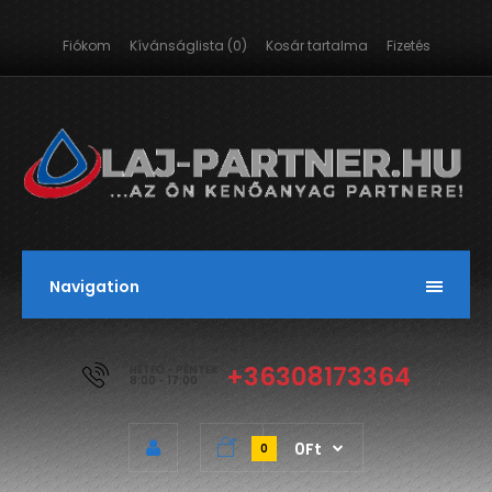
Fiókom
Kívánságlista (0)
Kosár tartalma
Fizetés
Navigation
+36308173364
HÉTFŐ - PÉNTEK
8:00 - 17:00
0Ft
0