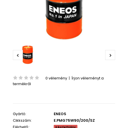
0 vélemény
|
Írjon véleményt a
termékről
Gyártó:
ENEOS
Cikkszám:
E.PMG75W90/200/SZ
Elérhető::
Készlethiány