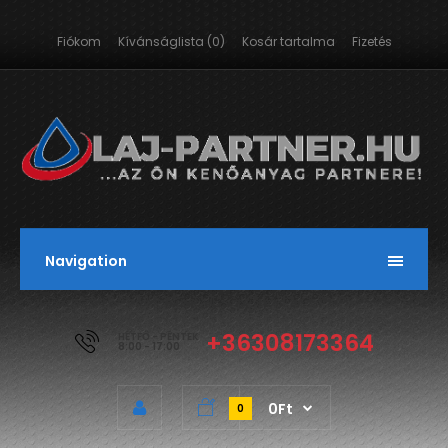
Fiókom
Kívánságlista (0)
Kosár tartalma
Fizetés
Navigation
+36308173364
HÉTFŐ - PÉNTEK
8:00 - 17:00
0Ft
0