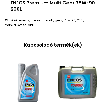
ENEOS Premium Multi Gear 75W-90
200L
Címkék:
eneos
,
premium
,
multi
,
gear
,
75w-90
,
200l
,
manuálisváltó
,
olaj
Kapcsolodó termék(ek)