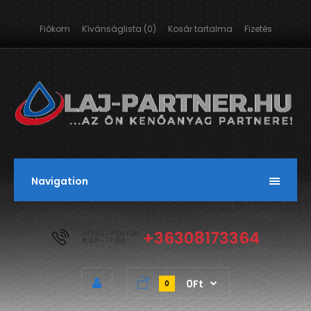
Fiókom
Kívánságlista (0)
Kosár tartalma
Fizetés
Navigation
+36308173364
HÉTFŐ - PÉNTEK
8:00 - 17:00
0Ft
0