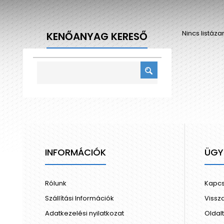
Nincs listáz
KENŐANYAG KERESŐ
INFORMÁCIÓK
ÜGY
Rólunk
Kapcs
Szállítási Információk
Vissz
Adatkezelési nyilatkozat
Oldal