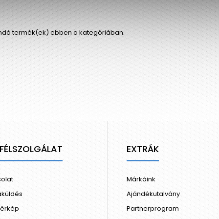
andó termék(ek) ebben a kategóriában.
FÉLSZOLGÁLAT
EXTRÁK
olat
Márkáink
aküldés
Ajándékutalvány
térkép
Partnerprogram