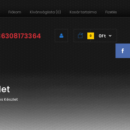
Fiókom
Kívánságlista (0)
Kosár tartalma
Fizetés
36308173364
0Ft
0
let
os Készlet