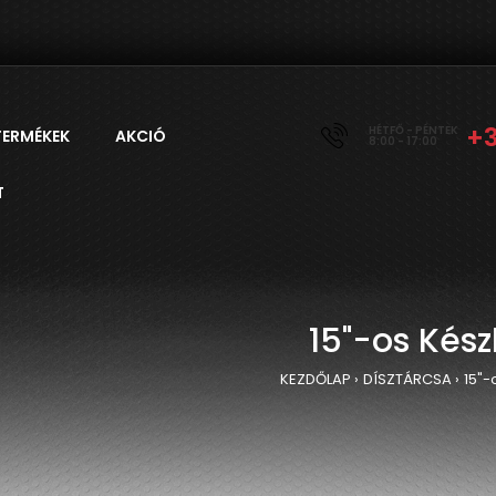
+
HÉTFŐ - PÉNTEK
TERMÉKEK
AKCIÓ
8:00 - 17:00
T
15"-os Kész
KEZDŐLAP
DÍSZTÁRCSA
15"-