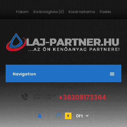
Fiókom
Kívánságlista (0)
Kosár tartalma
Fizetés
Navigation
+36308173364
HÉTFŐ - PÉNTEK
8:00 - 17:00
0Ft
0