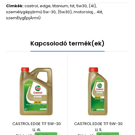
Címkék:
castrol
,
edge
,
titanium
,
fst
,
5w30
,
(4l)
,
személygépjármű 5w-30
,
(5w30)
,
motorolaj
,
,
4lit
,
szemÉlygÉpjÁrmŰ
Kapcsolodó termék(ek)
CASTROL EDGE TIT 5W-30
CASTROL EDGE TIT 5W-30
LL 4L
LL 1L