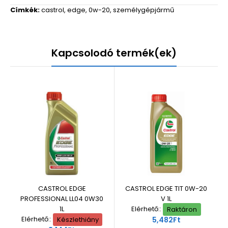
Címkék:
castrol
,
edge
,
0w-20
,
személygépjármű
Kapcsolodó termék(ek)
CASTROL EDGE
CASTROL EDGE TIT 0W-20
PROFESSIONAL LL04 0W30
V 1L
1L
Elérhető::
Raktáron
Elérhető::
Készlethiány
5,482Ft