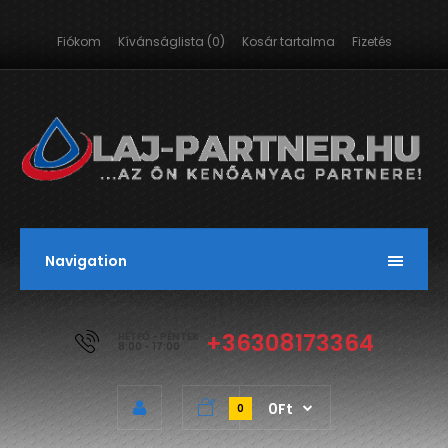
Fiókom
Kívánságlista (0)
Kosár tartalma
Fizetés
Navigation
+36308173364
HÉTFŐ - PÉNTEK
8:00 - 17:00
0Ft
0