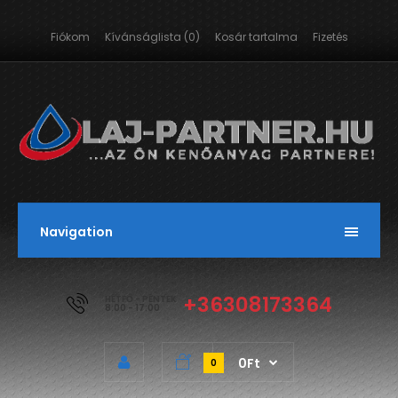
Fiókom
Kívánságlista (0)
Kosár tartalma
Fizetés
Navigation
+36308173364
HÉTFŐ - PÉNTEK
8:00 - 17:00
0Ft
0