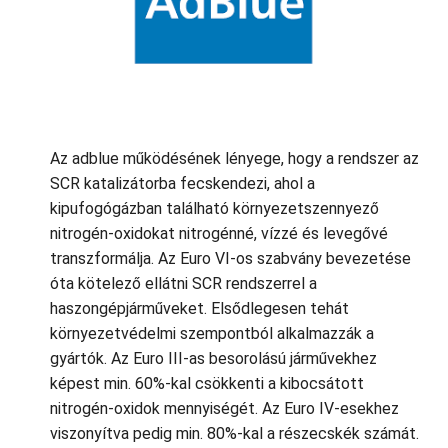
Az adblue működésének lényege, hogy a rendszer az
SCR katalizátorba fecskendezi, ahol a
kipufogógázban található környezetszennyező
nitrogén-oxidokat nitrogénné, vízzé és levegővé
transzformálja. Az Euro VI-os szabvány bevezetése
óta kötelező ellátni SCR rendszerrel a
haszongépjárműveket. Elsődlegesen tehát
környezetvédelmi szempontból alkalmazzák a
gyártók. Az Euro III-as besorolású járművekhez
képest min. 60%-kal csökkenti a kibocsátott
nitrogén-oxidok mennyiségét. Az Euro IV-esekhez
viszonyítva pedig min. 80%-kal a részecskék számát.