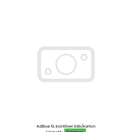
AdBlue 5L kiöntővel 3db/karton