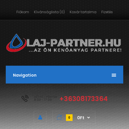
Fiókom
Kívánságlista (0)
Kosár tartalma
Fizetés
Navigation
+36308173364
HÉTFŐ - PÉNTEK
8:00 - 17:00
0Ft
0