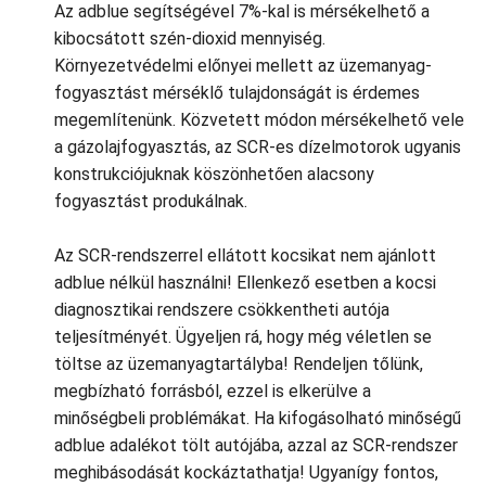
Az adblue segítségével 7%-kal is mérsékelhető a
kibocsátott szén-dioxid mennyiség.
Környezetvédelmi előnyei mellett az üzemanyag-
fogyasztást mérséklő tulajdonságát is érdemes
megemlítenünk. Közvetett módon mérsékelhető vele
a gázolajfogyasztás, az SCR-es dízelmotorok ugyanis
konstrukciójuknak köszönhetően alacsony
fogyasztást produkálnak.
Az SCR-rendszerrel ellátott kocsikat nem ajánlott
adblue nélkül használni! Ellenkező esetben a kocsi
diagnosztikai rendszere csökkentheti autója
teljesítményét. Ügyeljen rá, hogy még véletlen se
töltse az üzemanyagtartályba! Rendeljen tőlünk,
megbízható forrásból, ezzel is elkerülve a
minőségbeli problémákat. Ha kifogásolható minőségű
adblue adalékot tölt autójába, azzal az SCR-rendszer
meghibásodását kockáztathatja! Ugyanígy fontos,