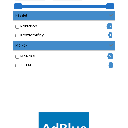
Készlet
Raktáron
6
Készlethiány
1
Márkák
MANNOL
2
TOTAL
1