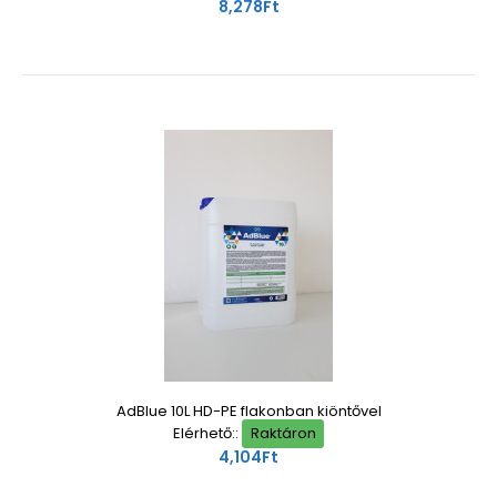
8,278Ft
AdBlue 10L HD-PE flakonban kiöntővel
Elérhető::
Raktáron
4,104Ft