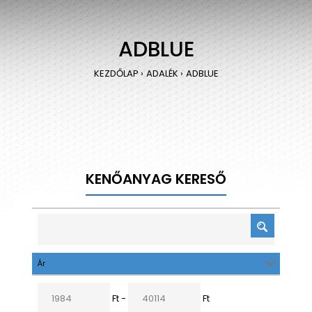
ADBLUE
KEZDŐLAP
ADALÉK
ADBLUE
KENŐANYAG KERESŐ
Ár
Ft -
Ft