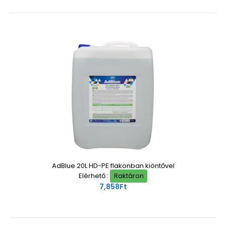
AdBlue 20L HD-PE flakonban kiöntővel
Elérhető::
Raktáron
7,858Ft