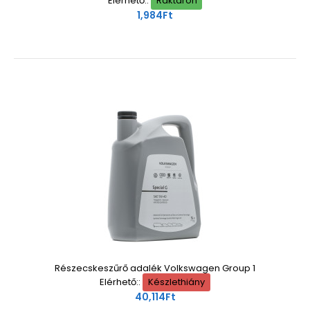
Elérhető::
Raktáron
1,984Ft
Részecskeszűrő adalék Volkswagen Group 1
Elérhető::
Készlethiány
40,114Ft