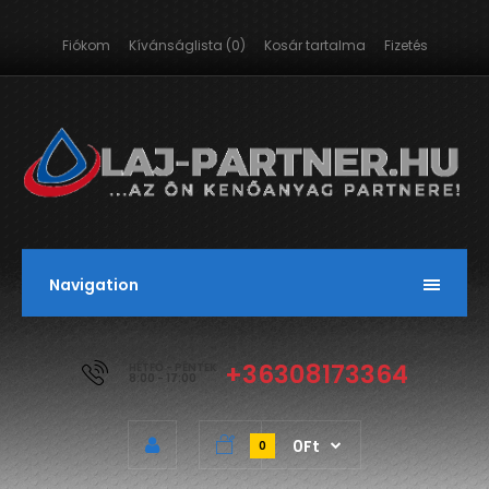
Fiókom
Kívánságlista (0)
Kosár tartalma
Fizetés
Navigation
+36308173364
HÉTFŐ - PÉNTEK
8:00 - 17:00
0Ft
0