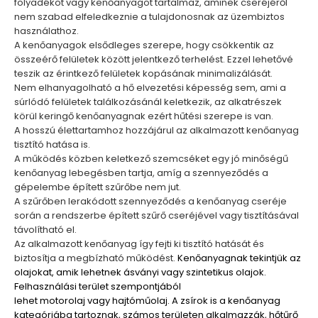
folyadékot
vagy
kenőanyagot
tartalmaz, aminek cseréjéről
nem szabad elfeledkeznie a tulajdonosnak az üzembiztos
használathoz.
A kenőanyagok elsődleges szerepe, hogy csökkentik az
összeérő felületek között jelentkező terhelést. Ezzel lehetővé
teszik az érintkező felületek kopásának minimalizálását.
Nem elhanyagolható a hő elvezetési képesség sem, ami a
súrlódó felületek találkozásánál keletkezik, az alkatrészek
körül keringő kenőanyagnak ezért hűtési szerepe is van.
A hosszú élettartamhoz hozzájárul az alkalmazott kenőanyag
tisztító hatása is.
A működés közben keletkező szemcséket egy jó minőségű
kenőanyag lebegésben tartja, amíg a szennyeződés a
gépelembe épített
szűrőbe
nem jut.
A szűrőben lerakódott szennyeződés a kenőanyag cseréje
során a rendszerbe épített szűrő cseréjével vagy tisztításával
távolítható el.
Az alkalmazott kenőanyag így fejti ki tisztító hatását és
biztosítja a megbízható működést.
Kenőanyagnak tekintjük az
olajokat, amik lehetnek ásványi vagy szintetikus olajok.
Felhasználási terület szempontjából
lehet motorolaj
vagy
hajtóműolaj
. A
zsírok
is a kenőanyag
kategóriába tartoznak, számos területen alkalmazzák, hőtűrő