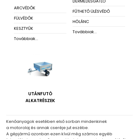
DERMEDÉSGÁTLÓ
ARCVÉDŐK
FŰTHETŐ ÜLÉSVÉDŐ
FÜLVÉDŐK
HÓLÁNC
KESZTYŰK
Továbbiak...
Továbbiak...
UTÁNFUTÓ
ALKATRÉSZEK
Kenőanyagok esetében első sorban mindenkinek
a
motorolaj
és annak
cseréje
jut eszébe.
A gépjármű azonban ezen kívül még számos
egyéb