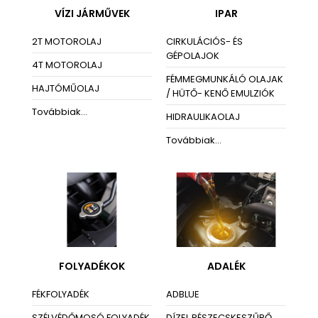
VÍZI JÁRMŰVEK
IPAR
2T MOTOROLAJ
CIRKULÁCIÓS- ÉS
GÉPOLAJOK
4T MOTOROLAJ
FÉMMEGMUNKÁLÓ OLAJAK
HAJTÓMŰOLAJ
/ HÜTŐ- KENŐ EMULZIÓK
Továbbiak...
HIDRAULIKAOLAJ
Továbbiak...
FOLYADÉKOK
ADALÉK
FÉKFOLYADÉK
ADBLUE
SZÉLVÉDŐMOSÓ FOLYADÉK
DÍZEL RÉSZECSKESZŰRŐ