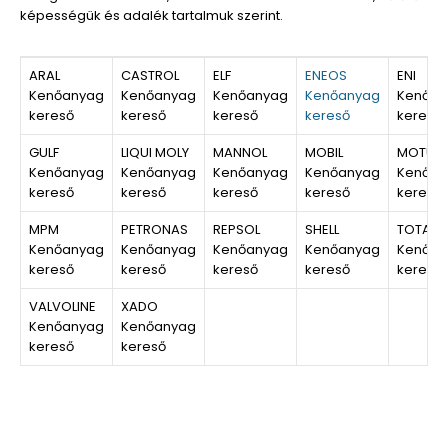
képességük és adalék tartalmuk szerint.
ARAL
CASTROL
ELF
ENEOS
ENI
Kenőanyag
Kenőanyag
Kenőanyag
Kenőanyag
Kenőan
kereső
kereső
kereső
kereső
kereső
GULF
LIQUI MOLY
MANNOL
MOBIL
MOTUL
Kenőanyag
Kenőanyag
Kenőanyag
Kenőanyag
Kenőan
kereső
kereső
kereső
kereső
kereső
MPM
PETRONAS
REPSOL
SHELL
TOTAL
Kenőanyag
Kenőanyag
Kenőanyag
Kenőanyag
Kenőan
kereső
kereső
kereső
kereső
kereső
VALVOLINE
XADO
Kenőanyag
Kenőanyag
kereső
kereső