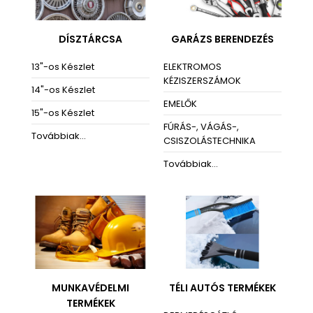
DÍSZTÁRCSA
GARÁZS BERENDEZÉS
13"-os Készlet
ELEKTROMOS
KÉZISZERSZÁMOK
14"-os Készlet
EMELŐK
15"-os Készlet
FÚRÁS-, VÁGÁS-,
Továbbiak...
CSISZOLÁSTECHNIKA
Továbbiak...
MUNKAVÉDELMI
TÉLI AUTÓS TERMÉKEK
TERMÉKEK